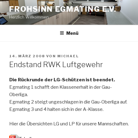
Zum
FROHSINN EGMATING E.V.
Inhalt
Herzlich Willkommen
springen
Menü
VERÖFFENTLICHT
14. MÄRZ 2008
VON
MICHAEL
AM
Endstand RWK Luftgewehr
Die Rückrunde der LG-Schützen ist beendet.
Egmating 1 schafft den Klassenerhalt in der Gau-
Oberliga.
Egmating 2 steigt ungeschlagen in die Gau-Oberliga auf.
Egmating 3 und 4 halten sich in der A-Klasse.
Hier die Übersichten LG und LP für unsere Mannschaften.