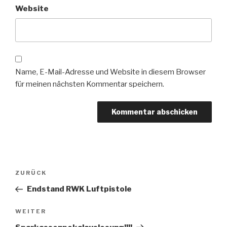
Website
Name, E-Mail-Adresse und Website in diesem Browser
für meinen nächsten Kommentar speichern.
Beitragsnavigation
Vorheriger
ZURÜCK
Beitrag
Endstand RWK Luftpistole
Nächster
WEITER
Beitrag