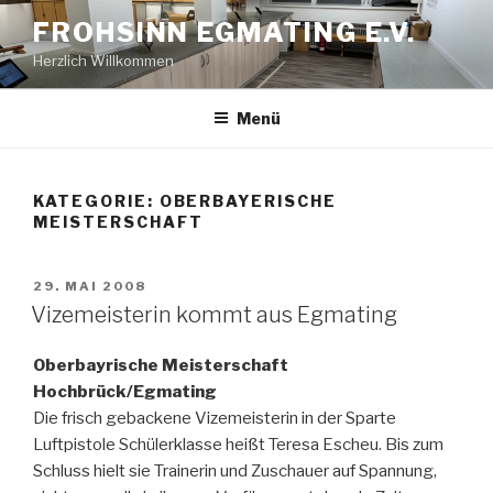
Zum
FROHSINN EGMATING E.V.
Inhalt
Herzlich Willkommen
springen
Menü
KATEGORIE:
OBERBAYERISCHE
MEISTERSCHAFT
VERÖFFENTLICHT
29. MAI 2008
AM
Vizemeisterin kommt aus Egmating
Oberbayrische Meisterschaft
Hochbrück/Egmating
Die frisch gebackene Vizemeisterin in der Sparte
Luftpistole Schülerklasse heißt Teresa Escheu. Bis zum
Schluss hielt sie Trainerin und Zuschauer auf Spannung,