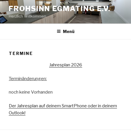
Zum
FROHSINN EGMATING E.V.
Inhalt
Herzlich Willkommen
springen
Menü
TERMINE
Jahresplan 2026
Terminänderungen:
noch keine Vorhanden
Der Jahresplan auf deinem SmartPhone oder in deinem
Outlook!