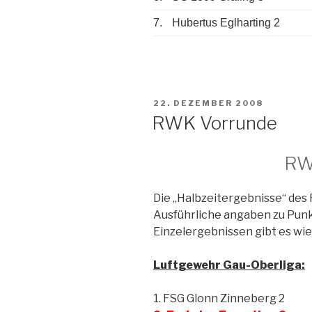
7.
Hubertus Eglharting 2
VERÖFFENTLICHT
22. DEZEMBER 2008
AM
RWK Vorrunde
RW
Die „Halbzeitergebnisse“ de
Ausführliche angaben zu Pun
Einzelergebnissen gibt es wi
Luftgewehr Gau-Oberliga:
1. FSG Glonn Zinneberg 2