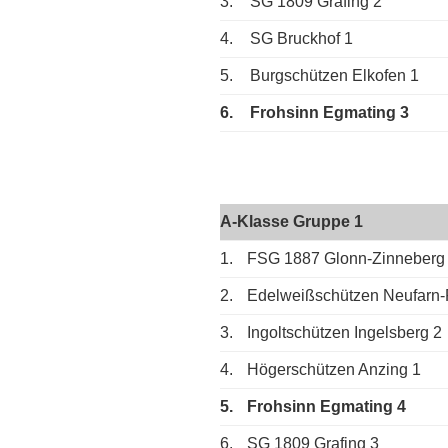
3.
SG 1809 Grafing 2
4.
SG Bruckhof 1
5.
Burgschützen Elkofen 1
6.
Frohsinn Egmating 3
A-Klasse Gruppe 1
1.
FSG 1887 Glonn-Zinneberg
2.
Edelweißschützen Neufarn-
3.
Ingoltschützen Ingelsberg 2
4.
Högerschützen Anzing 1
5.
Frohsinn Egmating 4
6.
SG 1809 Grafing 3