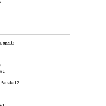
2
uppe 1:
2
g 1
Parsdorf 2
 1: