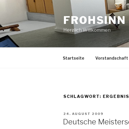
Zum
Inhalt
FROHSINN 
springen
Herzlich Willkommen
Startseite
Vorstandschaft
SCHLAGWORT:
ERGEBNI
VERÖFFENTLICHT
24. AUGUST 2009
AM
Deutsche Meisters