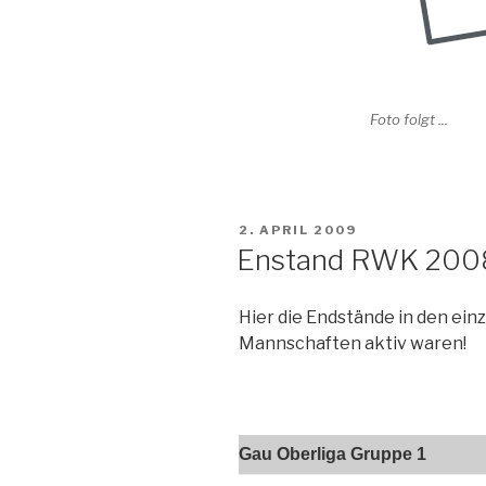
Foto folgt ...
VERÖFFENTLICHT
2. APRIL 2009
AM
Enstand RWK 200
Hier die Endstände in den ein
Mannschaften aktiv waren!
Gau Oberliga Gruppe 1