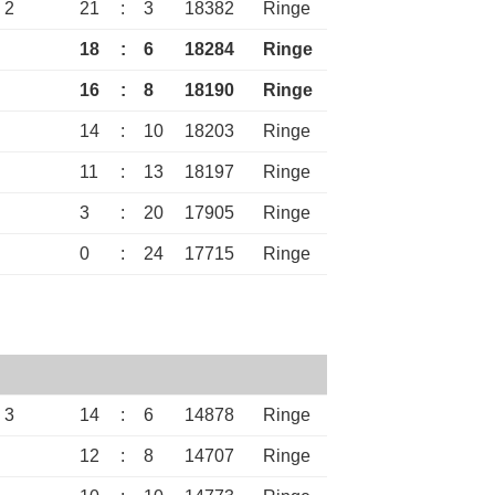
 2
21
:
3
18382
Ringe
18
:
6
18284
Ringe
16
:
8
18190
Ringe
14
:
10
18203
Ringe
11
:
13
18197
Ringe
3
:
20
17905
Ringe
0
:
24
17715
Ringe
 3
14
:
6
14878
Ringe
12
:
8
14707
Ringe