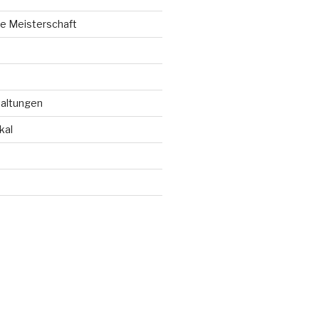
e Meisterschaft
taltungen
kal
d