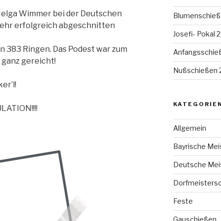
 Helga Wimmer bei der Deutschen
Blumenschieß
ehr erfolgreich abgeschnitten
Josefi- Pokal 
on 383 Ringen. Das Podest war zum
Anfangsschie
 ganz gereicht!
Nußschießen 
er’l!
KATEGORIE
LATION!!!!
Allgemein
Bayrische Mei
Deutsche Mei
Dorfmeistersc
Feste
Gauschießen