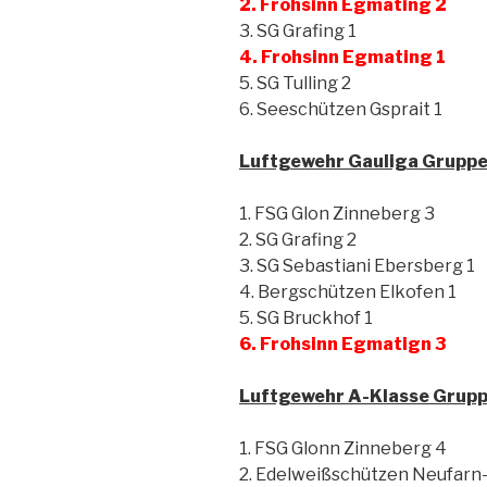
2. Frohsinn Egmating 2
3. SG Grafing 1
4. Frohsinn Egmating 1
5. SG Tulling 2
6. Seeschützen Gsprait 1
Luftgewehr Gauliga Gruppe
1. FSG Glon Zinneberg 3
2. SG Grafing 2
3. SG Sebastiani Ebersberg 1
4. Bergschützen Elkofen 1
5. SG Bruckhof 1
6. Frohsinn Egmatign 3
Luftgewehr A-Klasse Grupp
1. FSG Glonn Zinneberg 4
2. Edelweißschützen Neufarn-