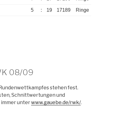
5
:
19
17189
Ringe
K 08/09
s Rundenwettkampfes stehen fest.
kten, Schnittwertungen und
e immer unter
www.gauebe.de/rwk/
.