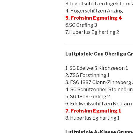
3. Ingoltschützen Ingelsberg 
4. Högerschützen Anzing
5. Frohsinn Egmating 4
6.SG Grafing 3
7.Hubertus Eglharting 2
Luftpistole Gau Oberliga Gr
1. SG Edelweiß Kirchseeon 1
2. ZSG Forstinning 1
3. FSG 1887 Glonn-Zinneberg 
4. SG Schützenheil Steinhörin
5. SG 1809 Grafing 2
6. Edelweißschützen Neufarn-
7. Frohsinn Egmating 1
8. Hubertus Eglharting 1
Luftpistole A-Klasse Gruppe