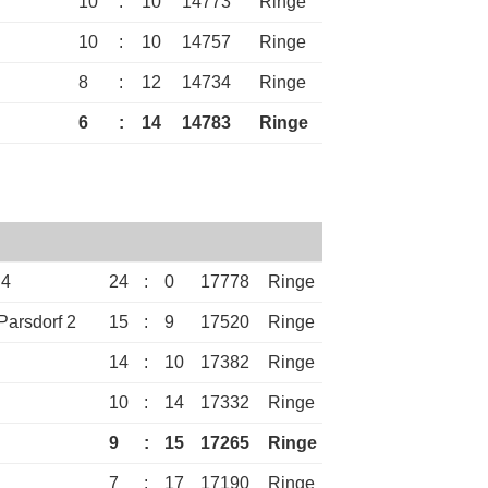
10
:
10
14773
Ringe
10
:
10
14757
Ringe
8
:
12
14734
Ringe
6
:
14
14783
Ringe
 4
24
:
0
17778
Ringe
Parsdorf 2
15
:
9
17520
Ringe
14
:
10
17382
Ringe
10
:
14
17332
Ringe
9
:
15
17265
Ringe
7
:
17
17190
Ringe