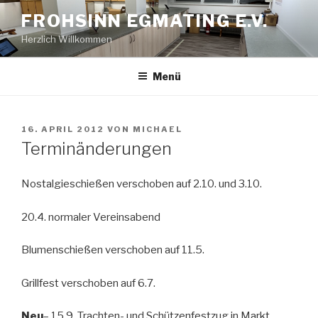
Zum
FROHSINN EGMATING E.V.
Inhalt
Herzlich Willkommen
springen
Menü
VERÖFFENTLICHT
16. APRIL 2012
VON
MICHAEL
AM
Terminänderungen
Nostalgieschießen verschoben auf 2.10. und 3.10.
20.4. normaler Vereinsabend
Blumenschießen verschoben auf 11.5.
Grillfest verschoben auf 6.7.
Neu
– 15.9. Trachten- und Schützenfestzug in Markt