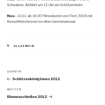
Schwaben, Abfahrt um 12 Uhr am Schützenheim
Neu
– 10.11. ab 18:30 Filmeabend vom Fest 2004 mit
Kesselfleischessen im alten Gemeindesaal
KATEGORIEN
ALLGEMEIN
Beitragsnavigation
Vorheriger
ZURÜCK
Beitrag
SchützenkönigInnen 2012
Nächster
WEITER
Beitrag
Blumenschießen 2012