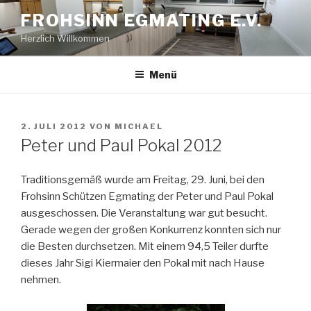
Zum
FROHSINN EGMATING E.V.
Inhalt
Herzlich Willkommen
springen
Menü
VERÖFFENTLICHT
2. JULI 2012
VON
MICHAEL
AM
Peter und Paul Pokal 2012
Traditionsgemäß wurde am Freitag, 29. Juni, bei den
Frohsinn Schützen Egmating der Peter und Paul Pokal
ausgeschossen. Die Veranstaltung war gut besucht.
Gerade wegen der großen Konkurrenz konnten sich nur
die Besten durchsetzen. Mit einem 94,5 Teiler durfte
dieses Jahr Sigi Kiermaier den Pokal mit nach Hause
nehmen.