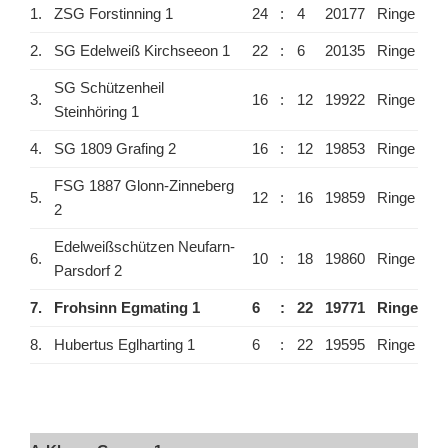
1.
ZSG Forstinning 1
24
:
4
20177
Ringe
2.
SG Edelweiß Kirchseeon 1
22
:
6
20135
Ringe
SG Schützenheil
3.
16
:
12
19922
Ringe
Steinhöring 1
4.
SG 1809 Grafing 2
16
:
12
19853
Ringe
FSG 1887 Glonn-Zinneberg
5.
12
:
16
19859
Ringe
2
Edelweißschützen Neufarn-
6.
10
:
18
19860
Ringe
Parsdorf 2
7.
Frohsinn Egmating 1
6
:
22
19771
Ringe
8.
Hubertus Eglharting 1
6
:
22
19595
Ringe