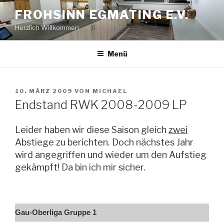
Zum
FROHSINN EGMATING E.V.
Inhalt
Herzlich Willkommen
springen
Menü
VERÖFFENTLICHT
10. MÄRZ 2009
VON
MICHAEL
AM
Endstand RWK 2008-2009 LP
Leider haben wir diese Saison gleich
zwei
Abstiege zu berichten. Doch nächstes Jahr
wird angegriffen und wieder um den Aufstieg
gekämpft! Da bin ich mir sicher.
Gau-Oberliga Gruppe 1