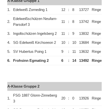
A-Klasse Gruppe 1
1.
Edelweiß Zorneding 1
12
:
8
13727
Ringe
Edelweißschützen Neufarn-
2.
11
:
8
13742
Ringe
Parsdorf 3
3.
Ingoltschützen Ingelsberg 2
11
:
9
13832
Ringe
4.
SG Edelweiß Kirchseeon 2
10
:
10
13684
Ringe
5.
SV Hubertus Poing 1
9
:
11
13632
Ringe
6.
Frohsinn Egmating 2
6
:
14
13492
Ringe
A-Klasse Gruppe 2
FSG 1887 Glonn-Zinneberg
1.
20
:
0
13926
Ringe
3