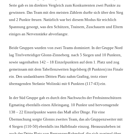
Serie gab es im direkten Vergleich zum Konkurrenten zwei Punkte zu
gewinnen. Das Team mit den meisten Zählern durfte sich über den Sieg
und 2 Punkte freuen. Natürlich war bei diesem Modus für reichlich
Spannung gesorgt, was den Schützen, Trainern, Zuschauern und Eltern
einiges an Nervenstärke abverlangte.
Beide Gruppen wurden von zwei Teams dominiert. In der Gruppe Nord
lag Titelverteidiger Glonn-Zinneberg. nach 5 Siegen und 10 Punkten,
sowie sagenhaften 142 – 18 Einzelpunkten auf dem 1. Platz und zog
gemeinsam mit dem Tabellenzweiten Ingelsberg (8 Punkten) ins Finale
ein. Den undankbaren Dritten Platz nahm Grafing, trotz einer
überragenden Stefanie Wolinski mit 6 Punkten (117-43) ein.
In der Süd Gruppe gab es durch den Nachwuchs der Frohsinnschützen
Egmating ebenfalls einen Alleingang. 10 Punkte und hervorragende
138 – 22 Einzelpunkte waren das Maß aller Dinge. Für eine
Überraschung sorgte Glonns zweites Team, das als Gruppenzweiter mit
4 Siegen (110-50) ebenfalls ins Halbfinale einzog. Herauszuheben ist
auch der Dritte Platz von Berganger-Rohrsdorf, die sich zweimal über