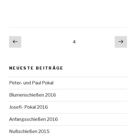
Seitennummerierung
Vorherige
Näch
Seite
4
Seite
Seit
der
Beiträge
NEUESTE BEITRÄGE
Peter- und Paul Pokal
Blumenschießen 2016
Josefi- Pokal 2016
Anfangsschießen 2016
Nußschießen 2015