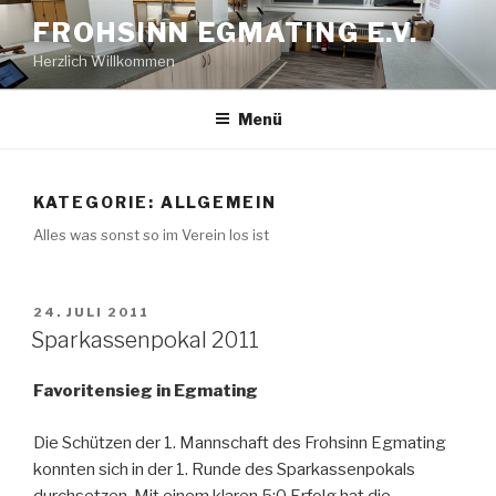
Zum
FROHSINN EGMATING E.V.
Inhalt
Herzlich Willkommen
springen
Menü
KATEGORIE:
ALLGEMEIN
Alles was sonst so im Verein los ist
VERÖFFENTLICHT
24. JULI 2011
AM
Sparkassenpokal 2011
Favoritensieg in Egmating
Die Schützen der 1. Mannschaft des Frohsinn Egmating
konnten sich in der 1. Runde des Sparkassenpokals
durchsetzen. Mit einem klaren 5:0 Erfolg hat die