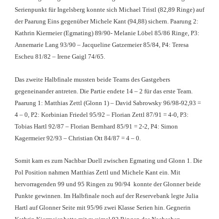
Serienpunkt für Ingelsberg konnte sich Michael Tristl (82,89 Ringe) auf
der Paarung Eins gegenüber Michele Kant (94,88) sichern. Paarung 2:
Kathrin Kiermeier (Egmating) 89/90- Melanie Löbel 85/86 Ringe, P3:
Annemarie Lang 93/90 – Jacqueline Gatzemeier 85/84, P4: Teresa
Escheu 81/82 – Irene Gaigl 74/65.
Das zweite Halbfinale mussten beide Teams des Gastgebers
gegeneinander antreten. Die Partie endete 14 – 2 für das erste Team.
Paarung 1: Matthias Zettl (Glonn 1) – David Sabrowsky 96/98-92,93 =
4 – 0, P2: Korbinian Friedel 95/92 – Florian Zettl 87/91 = 4-0, P3:
Tobias Hartl 92/87 – Florian Bernhard 85/91 = 2-2, P4: Simon
Kagermeier 92/93 – Christian Ott 84/87 = 4 – 0.
Somit kam es zum Nachbar Duell zwischen Egmating und Glonn 1. Die
Pol Position nahmen Matthias Zettl und Michele Kant ein. Mit
hervorragenden 99 und 95 Ringen zu 90/94 konnte der Glonner beide
Punkte gewinnen. Im Halbfinale noch auf der Reservebank legte Julia
Hartl auf Glonner Seite mit 95/96 zwei Klasse Serien hin. Gegnerin